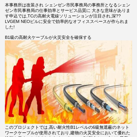
本事務所は改装され シェンゼン市民事務局の事務所となるシェン
ゼン市民事務局の仕事効率とサービス品質に 大きな意味がありま
す申込では,TCの高耐火電線ソリューションが注目され,深??
LVGEM NEOビルに安全で効率的なオフィススペースが作られま
した!
B1級の高耐火ケーブルが火災安全を確保する
このプロジェクトでは,高い耐火性B1レベルの6級無遮蔽のネット
ワークケーブルが使用されており,建物の火災安全において優れた