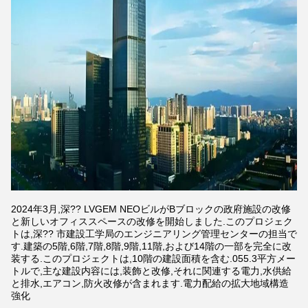
2024年3月,深?? LVGEM NEOビルがBブロックの政府施設の改修
と新しいオフィススペースの改修を開始しました.このプロジェク
トは,深?? 市建設工学局のエンジニアリング管理センターの担当で
す.建築の5階,6階,7階,8階,9階,11階,および14階の一部を完全に改
装する.このプロジェクトは,10階の建設面積を含む.055.3平方メー
トルで,主な建設内容には,装飾と改修,それに関連する電力,水供給
と排水,エアコン,防火改修が含まれます.電力配給の拡大地域構造
強化