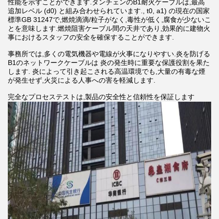
性能を示すことができます.タンチェンのB1耐火ケーブルは,最高
追加レベル (d0) と組み合わせられています., t0, a1) の現在の国家
標準GB 31247で,燃焼滴滴/粒子がなく,毒性が低く,腐食が少ないこ
とを意味します.燃焼阻害ケーブル間の天井であり,効果的に建物火
事におけるスタッフの安全を確保することができます.
事務所では,多くの電気機器や電線が火事になりやすい.炎を防げる
B1のネットワークケーブルは 炎の発生時に重要な保護役割を果た
します. 炎によって引き起こされる高温環境でも,大量の有毒な煙
が発生せず,火災による人事への害を軽減します.
完全なプロセステストは,製品の安全性と信頼性を保証します