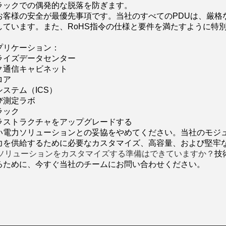
ラックでの偶発的な脱落を防ぎます。
お客様の安全が最優先事項です。当社のすべてのPDUは、厳格
しています。また、RoHS指令の仕様と要件を満たすように特
。
プリケーション：
ライズデータセンター
ク通信キャビネット
ロア
ステム（ICS）
び測定ラボ
ラック
ラストラクチャをアップグレードする
い電力ソリューションとの妥協をやめてください。当社のモジュ
力を供給するために必要なカスタマイズ、高容量、および堅牢
Uソリューションをカスタマイズする準備はできていますか？
技
るために、今すぐ当社のチームにお問い合わせください。