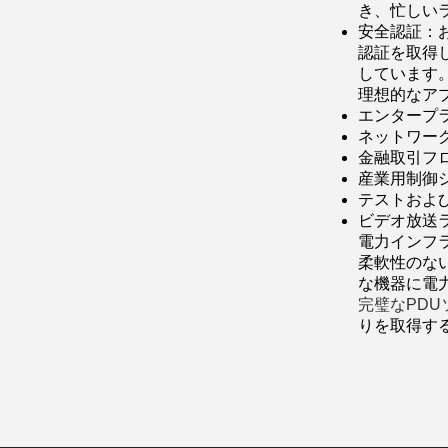
き、忙しい
安全認証：
認証を取得
しています
理想的なア
エンタープ
ネットワー
金融取引フ
産業用制御シ
テストおよ
ビデオ放送
電力インフ
柔軟性のな
な機器に電
完璧なPD
りを取得す