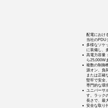
配電におけ
当社のPD
多様なソケッ
に装備し、
高電力容量：
ら25,00
複数の制御
源オン、負
または正確
堅牢で安全
専門的な環
ユニバーサ
す。ラック
長さで、最
安全な取り