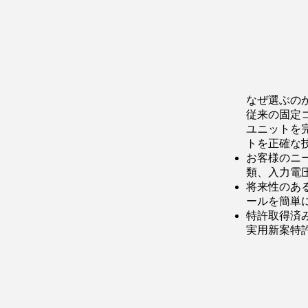
なぜ選ぶの
従来の固定
ユニットを
トを正確な
お客様のニ
類、入力電
将来性のあ
ールを簡単
特許取得済
実用新案特