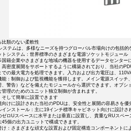
る比類のない柔軟性
Uシステムは、多様なニーズを持つグローバル市場向けの包括的
トシステム：世界標準のさまざまな電源ソケットモジュール（IEC
多国籍企業やさまざまな地域の機器を使用するデータセンター
高密度展開をサポートするように構築されており、当社のPDUは
0Wまでの最大電力を処理できます。入力および出力電圧は、110VA
機能：制御および監視機能を獲得します。メイン電源スイッチ、
荷、警告）などを備えたモジュールから選択できます。オプシ
な管理のためのユニット独立制御が含まれます。
、そして簡単に設置できます
境向けに設計された当社のPDUは、安全性と展開の容易さを優
ルインストール：主に19インチ標準キャビネット向けに設計さ
のゼロUスペースに水平または垂直に設置し、貴重なRUスペー
大45個の出力ユニットで構成できます。
付け：さまざまな頑丈な設置および固定構造コンポーネントによ