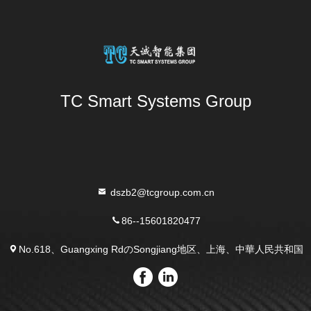
TC Smart Systems Group
dszb2@tcgroup.com.cn
86--15601820477
No.618、Guangxing RdのSongjiang地区、上海、中華人民共和国