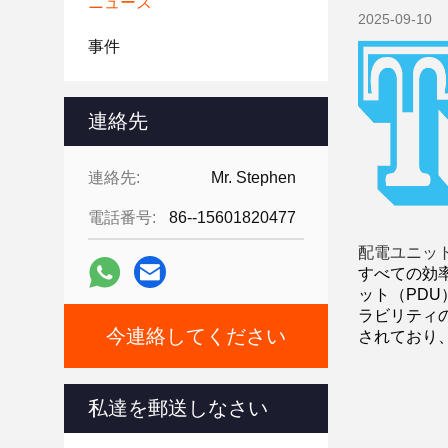
ニュース
2025-09-10
事件
連絡先
連絡先:
Mr. Stephen
電話番号:
86--15601820477
配電ユニッ
すべての効
ット（PD
ラビリティ
今連絡してください
されており
私達を郵送しなさい