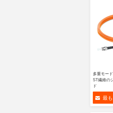
多重モードA
ST繊維の
ド
最も