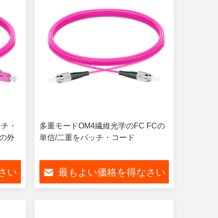
ッチ・
多重モードOM4繊維光学のFC FCの
ルの外
単信/二重をパッチ・コード
さい
最もよい価格を得なさい