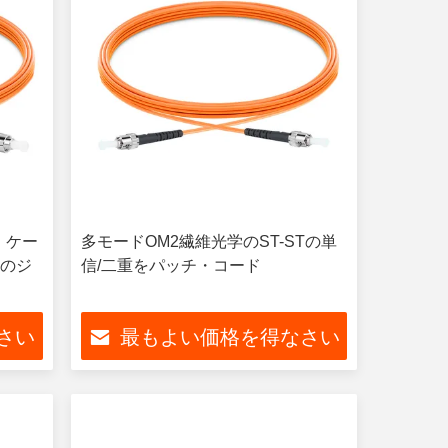
 ケー
多モードOM2繊維光学のST-STの単
学のジ
信/二重をパッチ・コード
さい
最もよい価格を得なさい