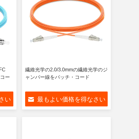
FC
繊維光学の2.0/3.0mmの繊維光学のジ
・コー
ャンパー線をパッチ・コード
さい
最もよい価格を得なさい