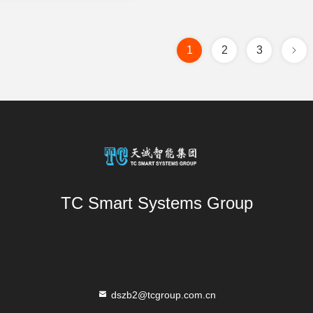
1
2
3
TC Smart Systems Group
dszb2@tcgroup.com.cn