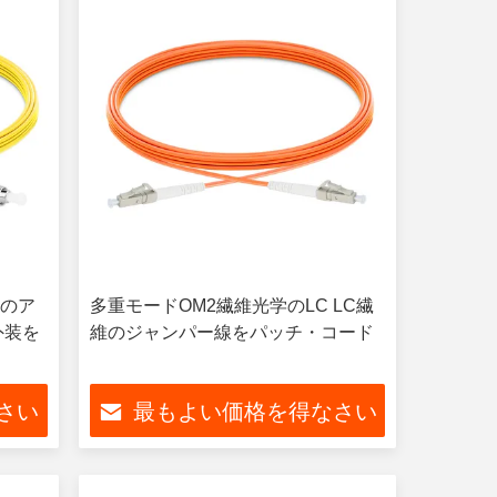
Cのア
多重モードOM2繊維光学のLC LC繊
外装を
維のジャンパー線をパッチ・コード
さい
最もよい価格を得なさい