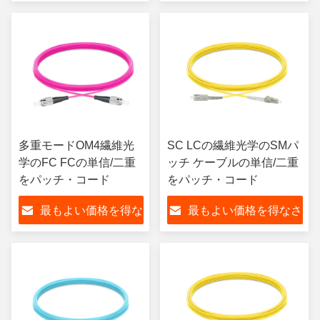
さい
い
多重モードOM4繊維光
SC LCの繊維光学のSMパ
学のFC FCの単信/二重
ッチ ケーブルの単信/二重
をパッチ・コード
をパッチ・コード
最もよい価格を得な
最もよい価格を得なさ
さい
い