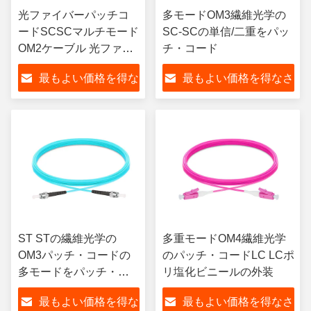
光ファイバーパッチコ
多モードOM3繊維光学の
ードSCSCマルチモード
SC-SCの単信/二重をパッ
OM2ケーブル 光ファイ
チ・コード
バージャンパーとパッ
最もよい価格を得な
最もよい価格を得なさ
チケーブル接続に適し
ています
さい
い
ST STの繊維光学の
多重モードOM4繊維光学
OM3パッチ・コードの
のパッチ・コードLC LCポ
多モードをパッチ・コ
リ塩化ビニールの外装
ード
最もよい価格を得な
最もよい価格を得なさ