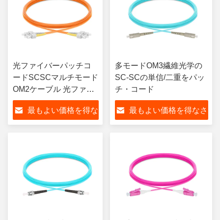
光ファイバーパッチコ
多モードOM3繊維光学の
ードSCSCマルチモード
SC-SCの単信/二重をパッ
OM2ケーブル 光ファイ
チ・コード
バージャンパーとパッ
最もよい価格を得な
最もよい価格を得なさ
チケーブル接続に適し
ています
さい
い