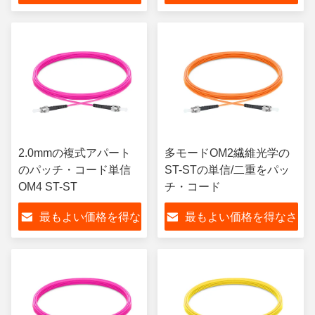
さい
い
2.0mmの複式アパート
多モードOM2繊維光学の
のパッチ・コード単信
ST-STの単信/二重をパッ
OM4 ST-ST
チ・コード
最もよい価格を得な
最もよい価格を得なさ
さい
い