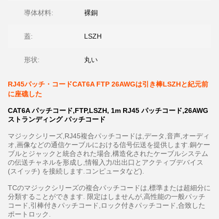
導体材料:
裸銅
蓋:
LSZH
形状:
丸い
RJ45パッチ・コードCAT6A FTP 26AWGは引き棒LSZHと紀元前
に座礁した
CAT6A パッチコード,FTP,LSZH, 1m RJ45 パッチコード,26AWG
ストランディング パッチコード
マジックシリーズ,RJ45複合パッチコードは,データ,音声,オーディ
オ,画像などの通信ケーブルにおける信号伝送を提供します.銅ケー
ブルとジャックと統合された場合,構造化されたケーブルシステム
の伝送チャネルを形成し,情報入力/出出口とアクティブデバイス
(スイッチ) を接続します.コンピュータなど).
TCのマジックシリーズの複合パッチコードは,標準または超細分に
分類することができます. 限定はしませんが,高性能の一般パッチ
コード,引棒付きパッチコード,ロック付きパッチコード,合致した
ポートロック.