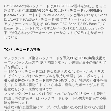
Cat6/Cat6aの銅パッチコードは,IEC 61935-2規格を満たし,さらに
超えています.
帯域幅が350MHz (Cat6パッチコード) と600MHz
(Cat6aパッチコード) まで
Cat6/Cat6aリンクと組み合わせて,Class
D/E/EA標準 (Cat6aパッチコード用) アプリケーションと,Ethernet
アプリケーション,例えば10G Base-T,5G Base-T,2.5G Base-T,1G
Base-Tをサポートしています.1Gベース-TXまた,IEEE 802.3atの
下で強化されたパワーオーバーイーサネット (POE+) をサポート
している.
TCパッチコードの特徴
マジックシリーズ複合パッチコードを導入
PCとTPUの鋳造技術
カ
ーブとバックの両方で 硬さ 前部と柔らかい裏部が最小の曲がり半
径を保証します
一般的なパッチコードには,異なる深さのRJ45ポートがあり,その
曲げ式クリップはLANケーブルを維持し管理するのに役立ちます.
引っ張る棒のパッチコード
標準のRJ45プラグと 特許の引引棒を備
えており 素早く開けられていて 非常に密集したポートがある 高
密度なセンター環境で便利です
マッチングポートロックは,使用されていないRJ45ポートを管理し
保護し,特許解錠キーは,パッチコードとポートの両方を解錠する機
能を統合します.
特殊な内部は,設置後にケーブルの安定性のために刺鉄構造で設計