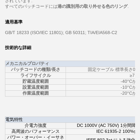
されています.
すべてのパッチコードには
港の識別用の取り外せる色のリング
.
適用基準
GB/T 18233 (ISO/IEC 11801); GB 50311; TIA/EIA568-C2
技術的な詳細
メカニカルプロパティ
パッチコードの種類/長さ
固定ケーブル 標準長さ0.5
ライフサイクル
≥75
貯蔵温度範囲
-40°Cから
設置温度範囲
-10°Cから
作業温度範囲
-20°Cから
電気特性
介電力強度
DC 1000V (AC 750V) 
高周波のパフォーマンス
IEC 61935-2 10
パワー・オーバー・イーサネ