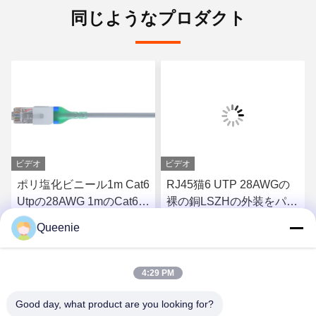
同じようなプロダクト
ビデオ
ビデオ
ポリ塩化ビニール1m Cat6
RJ45猫6 UTP 28AWGの
Utpの28AWG 1mのCat6パ
裸の銅LSZHの外装をパッ
ッチ・コードをパッチ・
チ・コード
Queenie
コード
さ
最もよい価格を得なさ
最もよい価格を得なさ
4:29 PM
い
い
Good day, what product are you looking for?