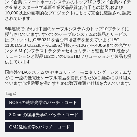
ンド企業 スマートホームシステムのトップ10ブランド企業ハイテ
ク企業とスター科学革新企業製品品質は,何千もの顧客,および
10,000以上の画期的なプロジェクトによって完全に確認され,認識
されています.
9年連続で,それは中国のケーブルシステムのトップ10ブランドに
授与されています. すべてのケーブルシステムの製品とサービス
は,フィットし,GB50311を含む市場基準を超えています.IEC
11801Cat8 ClassllからCat5e,溶接から10Gから400Gまでの光学リ
ンク,AIMインフラストラクチャセキュリティと監視 MPTL統合ソ
リューションと製品192コアのUltra HDソリューションと製品も提
供しています
国内外でBAシステムや セキュリティ・モニタリング・システムな
どに 一流の低電圧ケーブル製品を提供するために 懸命に取り組ん
でいます市場需要を満たすために数万種類と仕様を含んでいます.
Tags:
ROSHの繊維光学のパッチ・コード
3.0mmの繊維光学のパッチ・コード
OM2繊維光学のパッチ・コード