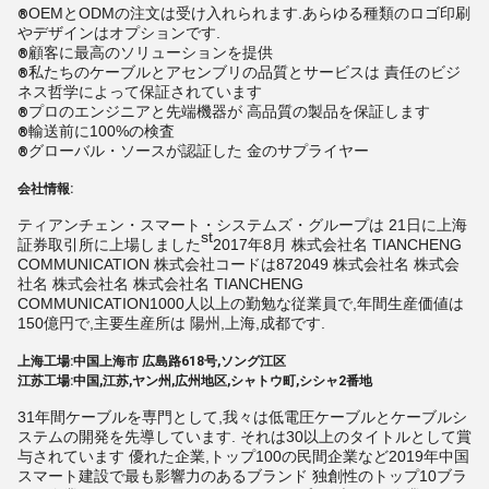
OEMとODMの注文は受け入れられます.あらゆる種類のロゴ印刷
®
やデザインはオプションです.
顧客に最高のソリューションを提供
®
私たちのケーブルとアセンブリの品質とサービスは 責任のビジ
®
ネス哲学によって保証されています
プロのエンジニアと先端機器が 高品質の製品を保証します
®
輸送前に100%の検査
®
グローバル・ソースが認証した 金のサプライヤー
®
会社情報:
ティアンチェン・スマート・システムズ・グループは 21日に上海
st
証券取引所に上場しました
2017年8月 株式会社名 TIANCHENG
COMMUNICATION 株式会社コードは872049 株式会社名 株式会
社名 株式会社名 株式会社名 TIANCHENG
COMMUNICATION1000人以上の勤勉な従業員で,年間生産価値は
150億円で,主要生産所は 陽州,上海,成都です.
上海工場:中国上海市 広島路618号,ソング江区
江苏工場:中国,江苏,ヤン州,広州地区,シャトウ町,シシャ2番地
31年間ケーブルを専門として,我々は低電圧ケーブルとケーブルシ
ステムの開発を先導しています. それは30以上のタイトルとして賞
与されています 優れた企業,トップ100の民間企業など2019年中国
スマート建設で最も影響力のあるブランド 独創性のトップ10ブラ