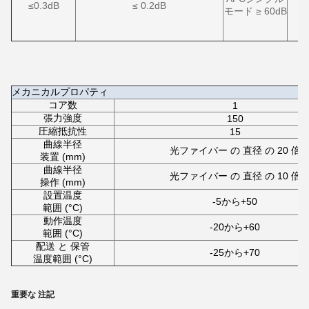
≤0.3dB
≤ 0.2dB
モード ≥ 60dB
メカニカルプロパティ
コア数
1
張力強度
150
圧縮抵抗性
15
曲線半径
光ファイバー の 直径 の 20 倍
装置 (mm)
曲線半径
光ファイバー の 直径 の 10 倍
操作 (mm)
設置温度
-5から+50
範囲 (°C)
動作温度
-20から+60
範囲 (°C)
配送 と 保管
-25から+70
温度範囲 (°C)
重要な 注記