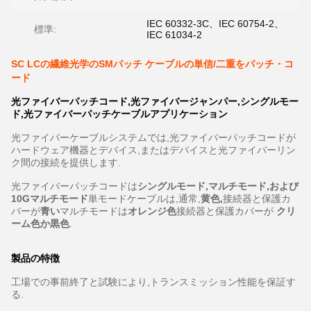
IEC 60332-3C、IEC 60754-2、
標準:
IEC 61034-2
SC LCの繊維光学のSMパッチ ケーブルの単信/二重をパッチ・コ
ード
光ファイバーパッチコード,光ファイバージャンパー,シングルモー
ド,光ファイバーパッチケーブルアプリケーション
光ファイバーケーブルシステムでは,光ファイバーパッチコードが
ハードウェア機器とデバイス,またはデバイスと光ファイバーリン
ク間の接続を提供します.
光ファイバーパッチコードは
シングルモード,マルチモード,および
10Gマルチモード
単モードケーブルは,通常,
黄色
,
接続器と保護カ
バーが
青い
マルチモードは
オレンジ色
接続器と保護カバーが
クリ
ーム色か黒色
.
製品の特徴
工場での事前終了と試験により,トランスミッション性能を保証す
る.