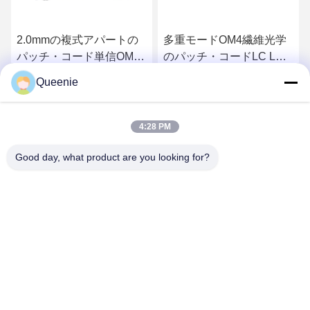
2.0mmの複式アパートの
多重モードOM4繊維光学
パッチ・コード単信OM4
のパッチ・コードLC LC
ST-ST
ポリ塩化ビニールの外装
Queenie
さ
最もよい価格を得なさ
最もよい価格を得なさ
4:28 PM
い
い
Good day, what product are you looking for?
TC Smart Systems Group
dszb2@tcgroup.com.cn
86--15601820477
No.618、Guangxing RdのSongjiang地区、上海、中華人民
共和国